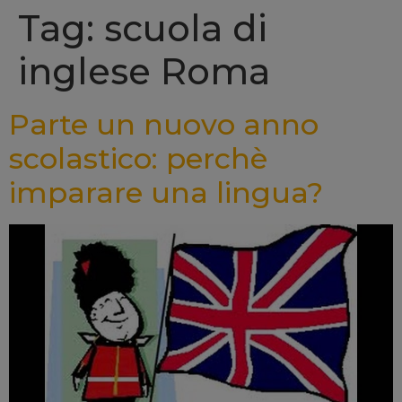
Tag: scuola di
inglese Roma
Parte un nuovo anno
scolastico: perchè
imparare una lingua?