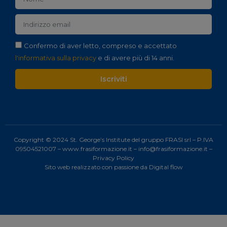
Confermo di aver letto, compreso e accettato
l'informativa sulla privacy
e di avere più di 14 anni.
Iscriviti
Copyright © 2024 St. George’s Institute del gruppo FRASI srl – P.IVA
09504521007 –
www.frasiformazione.it
–
info@frasiformazione.it
–
Privacy Policy
Sito web realizzato con passione da
Digital flow