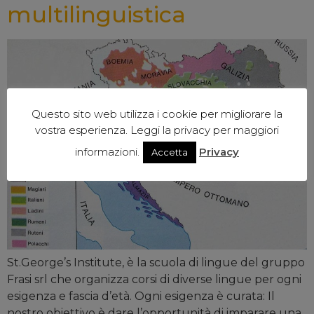
multilinguistica
Questo sito web utilizza i cookie per migliorare la
vostra esperienza. Leggi la privacy per maggiori
informazioni.
Privacy
Accetta
St.George’s Institute, è la scuola di lingue del gruppo
Frasi srl che organizza corsi di diverse lingue per ogni
esigenza e fascia d’età. Ogni esigenza è curata: Il
nostro obiettivo è dare l’opportunità di imparare una