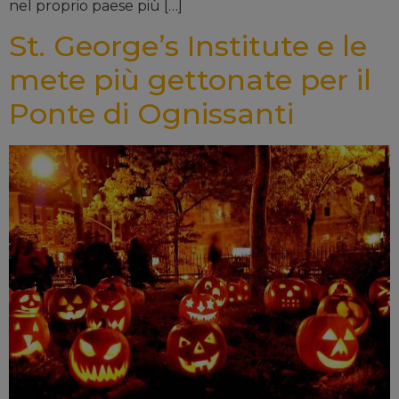
nel proprio paese più […]
St. George’s Institute e le
mete più gettonate per il
Ponte di Ognissanti