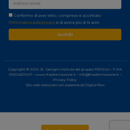
Confermo di aver letto, compreso e accettato
l'informativa sulla privacy
e di avere più di 14 anni.
Iscriviti
Copyright © 2024 St. George’s Institute del gruppo FRASI srl – P.IVA
09504521007 –
www.frasiformazione.it
–
info@frasiformazione.it
–
Privacy Policy
Sito web realizzato con passione da
Digital flow