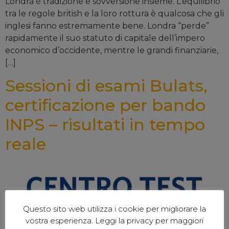
Londra è tradizione e sovversione insieme. L’equilibrio
tra le regole british e la loro rottura è qualcosa che gli
inglesi fanno estremamente bene. Londra “perde”
rapidamente il suo statuto di capitale dell’impero
economico d’occidente, mentre le grandi finanziarie,
[…]
Sessioni di esami Bulats,
certificazione per bando
INPS – risultati in tempo
reale
Questo sito web utilizza i cookie per migliorare la
vostra esperienza. Leggi la privacy per maggiori