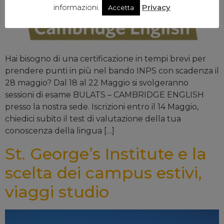
informazioni.
Privacy
Accetta
Hai bisogno di una certificazione in tempi brevi per
prendere punti in più nel bando INPS con scadenza il
28 maggio? Dal 18 al 22 Maggio si svolgeranno
sessioni di esame BULATS – CAMBRIDGE ENGLISH
presso la nostra sede. Iscrizioni entro il 14 Maggio,
chiedici subito il test di valutazione della tua
conoscenza della lingua […]
St. George’s Institute e la
scelta dei campus estivi,
viaggi studio