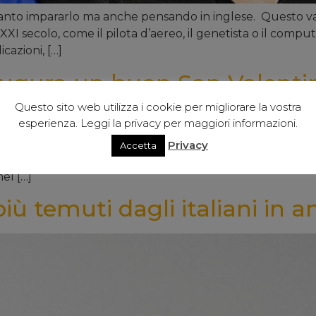
tanto impararlo ma anche pensando in inglese. Questo vale 
XXI secolo, come il pilota d’aereo, il genetista o il comput
icazioni, […]
 augura un buon San Valentin
Questo sito web utilizza i cookie per migliorare la vostra
esperienza. Leggi la privacy per maggiori informazioni.
ntino 2018 ai propri iscritti e amici. Il fascino di una c
Privacy
Accetta
ma mozzafiato, una location romantica o un evento fuor
el […]
 più temuti dagli italiani in 