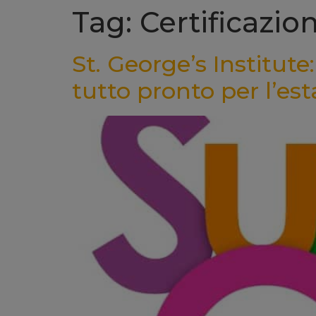
Tag: Certificazio
St. George’s Institu
tutto pronto per l’est