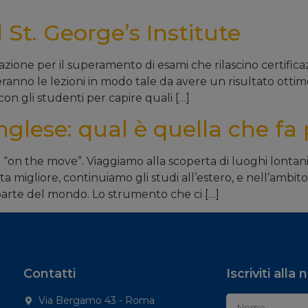
St. George’s Institute
razione per il superamento di esami che rilascino certifica
ranno le lezioni in modo tale da avere un risultato ottim
con gli studenti per capire quali […]
inglese: qual è quella che fa 
“on the move”. Viaggiamo alla scoperta di luoghi lontani e
ta migliore, continuiamo gli studi all’estero, e nell’ambit
arte del mondo. Lo strumento che ci […]
Contatti
Iscriviti alla
Via Bergamo 43 - Roma