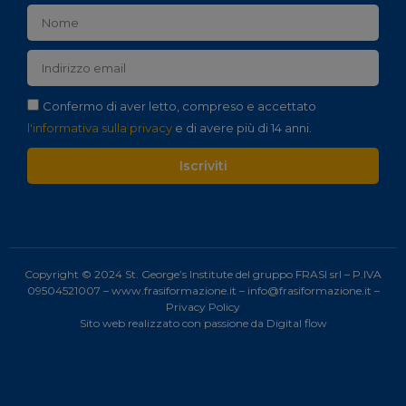
Confermo di aver letto, compreso e accettato
l'informativa sulla privacy
e di avere più di 14 anni.
Iscriviti
Copyright © 2024 St. George’s Institute del gruppo FRASI srl – P.IVA
09504521007 –
www.frasiformazione.it
–
info@frasiformazione.it
–
Privacy Policy
Sito web realizzato con passione da
Digital flow