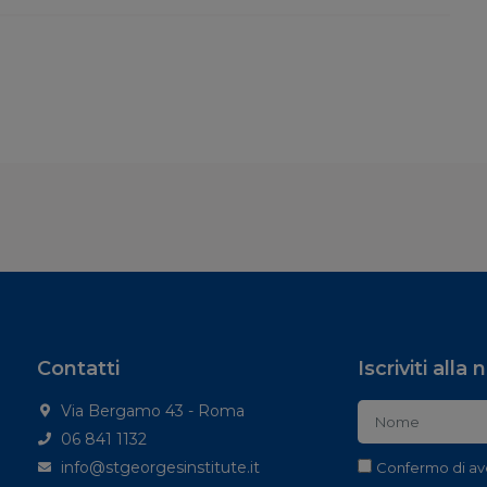
Contatti
Iscriviti alla
Via Bergamo 43 - Roma
06 841 1132
info@stgeorgesinstitute.it
Confermo di av