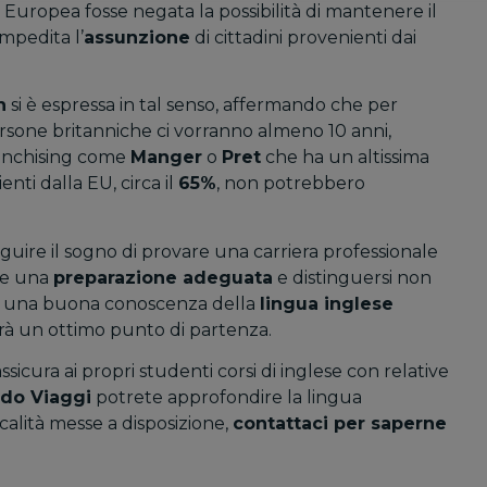
Europea fosse negata la possibilità di mantenere il
impedita l’
assunzione
di cittadini provenienti dai
n
si è espressa in tal senso, affermando che per
persone britanniche ci vorranno almeno 10 anni,
anchising come
Manger
o
Pret
che ha un altissima
nti dalla EU, circa il
65%
, non potrebbero
guire il sogno di provare una carriera professionale
ere una
preparazione adeguata
e distinguersi non
re una buona conoscenza della
lingua inglese
à un ottimo punto di partenza.
ssicura ai propri studenti corsi di inglese con relative
do Viaggi
potrete approfondire la lingua
ocalità messe a disposizione,
contattaci per saperne