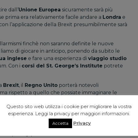
ire dall’
Unione Europea
sicuramente sarà più
i, se prima era relativamente facile andare a
Londra
e
con l’applicazione della Brexit presumibilmente sarà
.
allarmismi finchè non saranno definite le nuove
liamo di giocare in anticipo, ponendo da subito le
ua inglese
e fare una esperienza di
viaggio studio
um. Con i
corsi del St. George’s Institute
potrete
la
Brexit
, il
Regno Unito
porterà notevoli
, ma rispetto a quello che possiate immaginare le
 ma si modificherà solamente il mercato del lavoro
Questo sito web utilizza i cookie per migliorare la vostra
ome tutte le città della Gran Bretagna continuerà a
esperienza. Leggi la privacy per maggiori informazioni.
eri di qualsiasi professione.
Privacy
Accetta
 londinese, ha riportato di recente un articolo dove si
l’
hospitality
potrebbero entrare in crisi se le