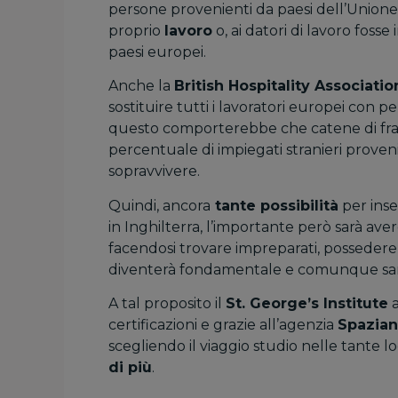
persone provenienti da paesi dell’Unione 
proprio
lavoro
o, ai datori di lavoro fosse 
paesi europei.
Anche la
British Hospitality Associatio
sostituire tutti i lavoratori europei con 
questo comporterebbe che catene di fr
percentuale di impiegati stranieri provenie
sopravvivere.
Quindi, ancora
tante possibilità
per inse
in Inghilterra, l’importante però sarà av
facendosi trovare impreparati, possede
diventerà fondamentale e comunque sar
A tal proposito il
St. George’s Institute
a
certificazioni e grazie all’agenzia
Spazian
scegliendo il viaggio studio nelle tante l
di più
.