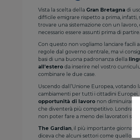
Vista la scelta della
Gran Bretagna
di usc
difficile emigrare rispetto a prima, infatt
trovare una sistemazione con un lavoro, 
necessario essere assunti prima di partire
Con questo non vogliamo lanciare facili 
regole dal governo centrale, ma vi consig
basi di una buona padronanza della
ling
all’estero
da inserire nel vostro curricul
combinare le due case.
Uscendo dall’Unione Europea, votando 
cambiamenti per tutti i cittadini Europei
opportunità di lavoro
non diminuiranno,
che diventerà più competitivo. Londra, c
non poter fare a meno dei lavoratori strani
The Gardian
, il più importante giornale
diceva che alcuni settori come quello del