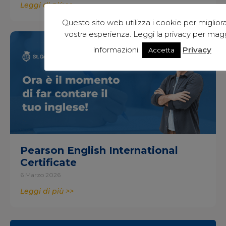
Leggi di più >>
Questo sito web utilizza i cookie per migliora
vostra esperienza. Leggi la privacy per magg
informazioni.
Privacy
Accetta
Pearson English International
Certificate
6 Marzo 2026
Leggi di più >>