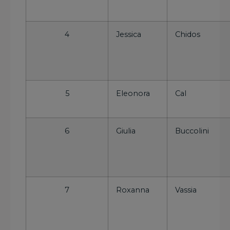
4
Jessica
Chidos
5
Eleonora
Cal
6
Giulia
Buccolini
7
Roxanna
Vassia