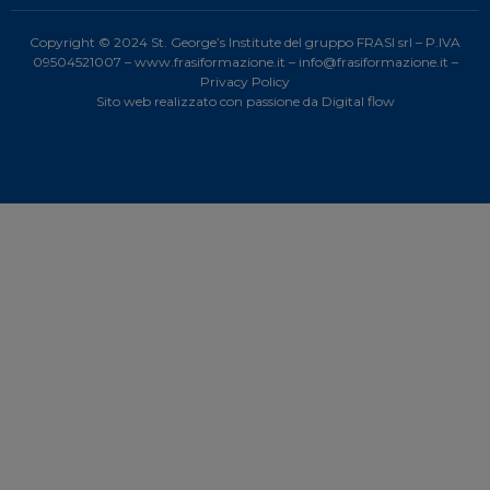
Copyright © 2024 St. George’s Institute del gruppo FRASI srl – P.IVA
09504521007 –
www.frasiformazione.it
–
info@frasiformazione.it
–
Privacy Policy
Sito web realizzato con passione da
Digital flow