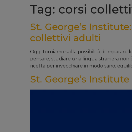
Tag: corsi colletti
St. George’s Institute:
collettivi adulti
Oggi torniamo sulla possibilità di imparare l
pensare, studiare una lingua straniera non 
ricetta per invecchiare in modo sano, equili
St. George’s Institut