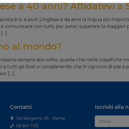
ese a 40 anni? Affidatevi a S
sposta è sì, si può. L’inglese è da anni la lingua più impor
ente comunicare con tutti, per poter superare la maggior 
[…]
ono al mondo?
iamo sempre alle solite, quelle che nelle classifiche mon
 tutti gli Stati e considerando che in ognuno di essi si 
non […]
Contatti
Iscriviti alla
Via Bergamo 43 - Roma
06 841 1132