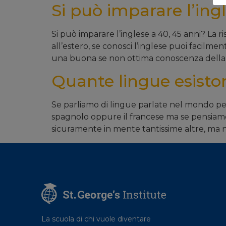
Si può imparare l’ingl
Si può imparare l’inglese a 40, 45 anni? La ri
all’estero, se conosci l’inglese puoi facilm
una buona se non ottima conoscenza della 
Quante lingue esist
Se parliamo di lingue parlate nel mondo pens
spagnolo oppure il francese ma se pensiamo a
sicuramente in mente tantissime altre, ma 
La scuola di chi vuole diventare