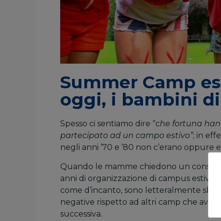
Summer Camp estat
oggi, i bambini di 
Spesso ci sentiamo dire “c
he fortuna hann
partecipato ad un campo estivo”
; in ef
negli anni ’70 e ’80 non c’erano oppure e
Quando le mamme chiedono un consiglio
anni di organizzazione di campus estivi, a
come d’incanto, sono letteralmente sboc
negative rispetto ad altri camp che avreb
successiva.