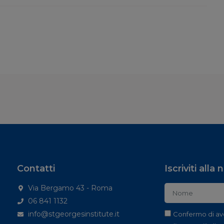
Contatti
Iscriviti alla
Via Bergamo 43 - Roma
06 841 1132
info@stgeorgesinstitute.it
Confermo di av