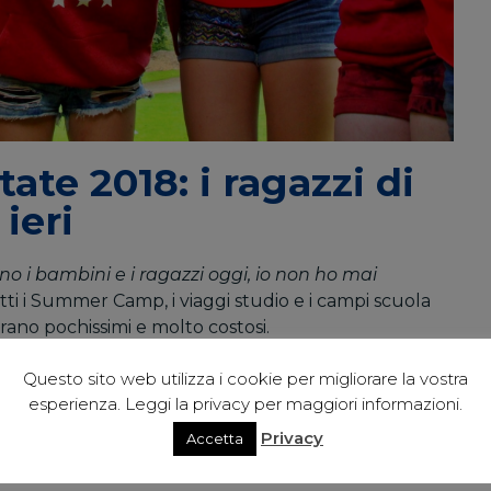
e 2018: i ragazzi di
ieri
o i bambini e i ragazzi oggi, io non ho mai
fetti i Summer Camp, i viaggi studio e i campi scuola
rano pochissimi e molto costosi.
 sui summer camp, non abbiamo dubbi. Dopo tanti
Questo sito web utilizza i cookie per migliorare la vostra
bbiamo visto bambini bloccati e timidissimi che,
esperienza. Leggi la privacy per maggiori informazioni.
ciati: bambini che avevano avuto esperienze
Privacy
Accetta
bero voluto iscriversi anche alla settimana