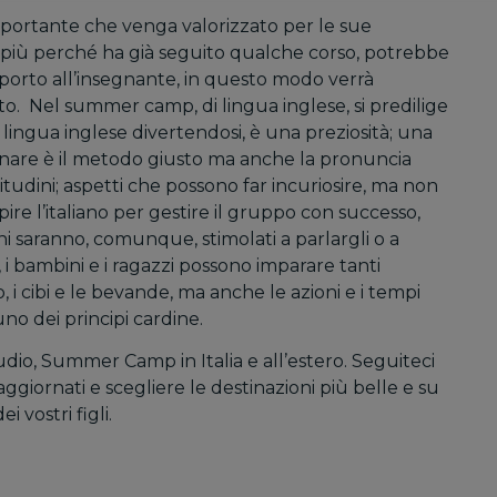
mportante che venga valorizzato per le sue
n più perché ha già seguito qualche corso, potrebbe
upporto all’insegnante, in questo modo verrà
to. Nel summer camp, di lingua inglese, si predilige
 lingua inglese divertendosi, è una preziosità; una
gnare è il metodo giusto ma anche la pronuncia
itudini; aspetti che possono far incuriosire, ma non
ire l’italiano per gestire il gruppo con successo,
ni saranno, comunque, stimolati a parlargli o a
o, i bambini e i ragazzi possono imparare tanti
 i cibi e le bevande, ma anche le azioni e i tempi
no dei principi cardine.
udio, Summer Camp in Italia e all’estero. Seguiteci
ggiornati e scegliere le destinazioni più belle e su
 vostri figli.