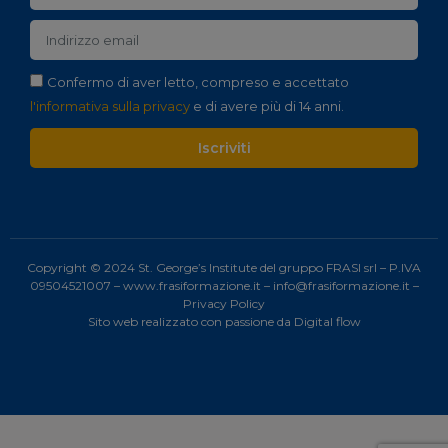
Confermo di aver letto, compreso e accettato
l'informativa sulla privacy
e di avere più di 14 anni.
Iscriviti
Copyright © 2024 St. George’s Institute del gruppo FRASI srl – P.IVA
09504521007 –
www.frasiformazione.it
–
info@frasiformazione.it
–
Privacy Policy
Sito web realizzato con passione da
Digital flow