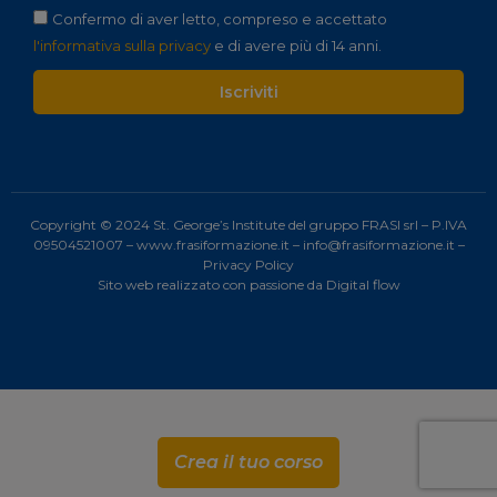
Confermo di aver letto, compreso e accettato
l'informativa sulla privacy
e di avere più di 14 anni.
Iscriviti
Copyright © 2024 St. George’s Institute del gruppo FRASI srl – P.IVA
09504521007 –
www.frasiformazione.it
–
info@frasiformazione.it
–
Privacy Policy
Sito web realizzato con passione da
Digital flow
Crea il tuo corso