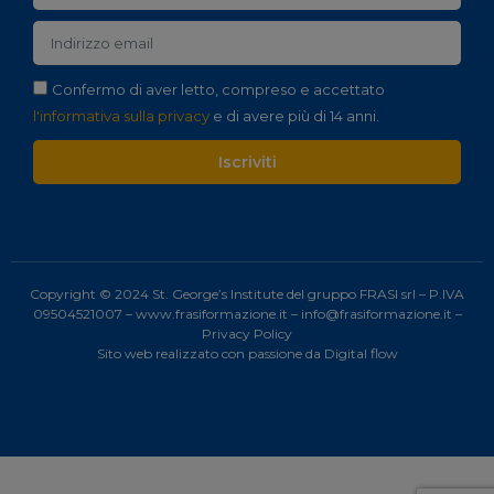
Confermo di aver letto, compreso e accettato
l'informativa sulla privacy
e di avere più di 14 anni.
Iscriviti
Copyright © 2024 St. George’s Institute del gruppo FRASI srl – P.IVA
09504521007 –
www.frasiformazione.it
–
info@frasiformazione.it
–
Privacy Policy
Sito web realizzato con passione da
Digital flow