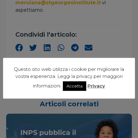
merulana@stgeorgesinstitute.it
vi
aspettiamo.
Condividi l'articolo:
Questo sito web utilizza i cookie per migliorare la
vostra esperienza. Leggi la privacy per maggiori
informazioni.
Privacy
Accetta
Articoli correlati