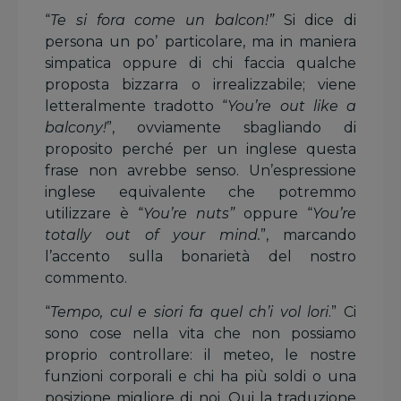
“
Te si fora come un balcon!”
Si dice di
persona un po’ particolare, ma in maniera
simpatica oppure di chi faccia qualche
proposta bizzarra o irrealizzabile; viene
letteralmente tradotto “
You’re out like a
balcony!
”, ovviamente sbagliando di
proposito perché per un inglese questa
frase non avrebbe senso. Un’espressione
inglese equivalente che potremmo
utilizzare è “
You’re nuts”
oppure “
You’re
totally out of your mind.
”, marcando
l’accento sulla bonarietà del nostro
commento.
“
Tempo, cul e siori fa quel ch’i vol lori
.” Ci
sono cose nella vita che non possiamo
proprio controllare: il meteo, le nostre
funzioni corporali e chi ha più soldi o una
posizione migliore di noi. Qui la traduzione