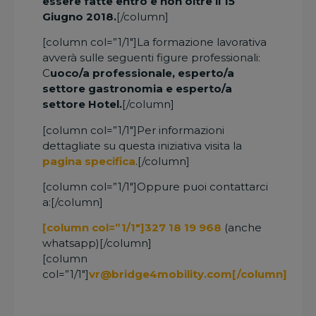
essere fatte entro e non oltre il 15
Giugno 2018.
[/column]
[column col=”1/1″]La formazione lavorativa
avverà sulle seguenti figure professionali:
C
uoco/a professionale, esperto/a
settore gastronomia e esperto/a
settore Hotel.
[/column]
[column col=”1/1″]Per informazioni
dettagliate su questa iniziativa visita la
pagina specifica
.[/column]
[column col=”1/1″]Oppure puoi contattarci
a:[/column]
[column col=”1/1″]327 18 19 968
(anche
whatsapp)[/column]
[column
col=”1/1″]
vr@bridge4mobility.com[/column]