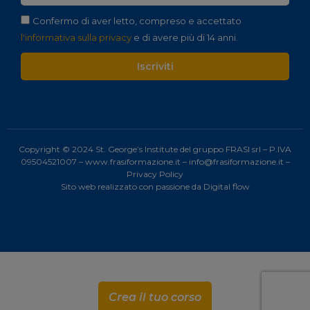
Confermo di aver letto, compreso e accettato
l'informativa sulla privacy
e di avere più di 14 anni.
Iscriviti
Copyright © 2024 St. George’s Institute del gruppo FRASI srl – P.IVA
09504521007 –
www.frasiformazione.it
–
info@frasiformazione.it
–
Privacy Policy
Sito web realizzato con passione da
Digital flow
Crea il tuo corso