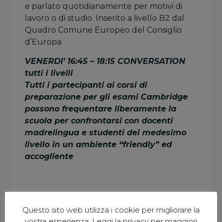
e parlato quotidianamente per motivi di
lavoro o di studio. Inserito a livello B2 dal
Quadro Comune Europeo del Consiglio
d’Europa
VENERDI’ 16:45 – 18:15 CONVERSATION
tutti i livelli
Tutti i partecipanti ai corsi di
preparazione per gli esami Cambridge
possono frequentare liberamente la
scuola per confrontarsi con docenti
madrelingua e studenti del medesimo
livello in un ambiente “friendly” ed
accogliente
Questo sito web utilizza i cookie per migliorare la
vostra esperienza. Leggi la privacy per maggiori