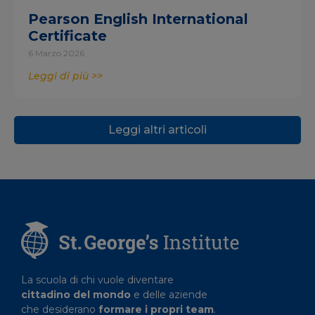
Pearson English International
Certificate
6 Marzo 2026
Leggi di più >>
Leggi altri articoli
La scuola di chi vuole diventare
cittadino del mondo
e delle aziende
che desiderano
formare i propri team
.