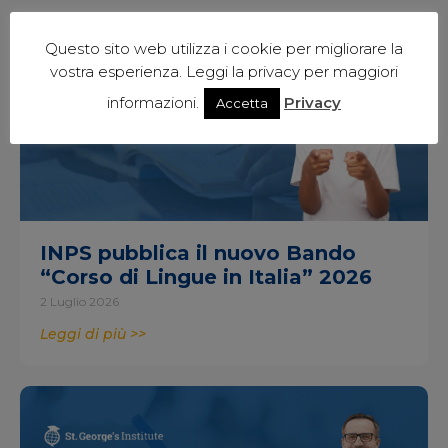
Questo sito web utilizza i cookie per migliorare la
vostra esperienza. Leggi la privacy per maggiori
informazioni.
Privacy
Accetta
INPS pubblica il nuovo Bando
“Corso di Lingue in Italia” 2026
2 Luglio 2026
Leggi di più >>