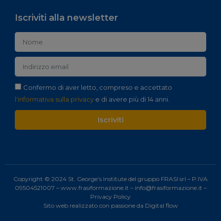
Iscriviti alla newsletter
Confermo di aver letto, compreso e accettato
l'informativa sulla privacy
e di avere più di 14 anni.
Iscriviti
Copyright © 2024 St. George’s Institute del gruppo FRASI srl – P.IVA
09504521007 –
www.frasiformazione.it
–
info@frasiformazione.it
–
Privacy Policy
Sito web realizzato con passione da
Digital flow