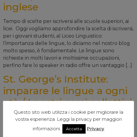
inglese
Tempo di scelte per iscriversi alle scuole superiori, ai
licei. Oggi vogliamo approfondire la scelta di iscriversi,
per i giovani studenti, al Liceo Linguistico:
l’importanza delle lingue, lo diciamo nel nostro blog
molto spesso, è fondamentale. Le lingue sono
richieste in molti lavori e moltissime occupazioni,
perfino fare lo speaker in radio offre un vantaggio […]
St. George’s Institute:
imparare le lingue a ogni
età / I nostri corsi collettivi
adulti
Questo sito web utilizza i cookie per migliorare la
vostra esperienza. Leggi la privacy per maggiori
Oggi torniamo sulla possibilità di imparare le lingue,
informazioni.
Privacy
Accetta
inglese in particolare, ad ogni età, anche a tarda età. A