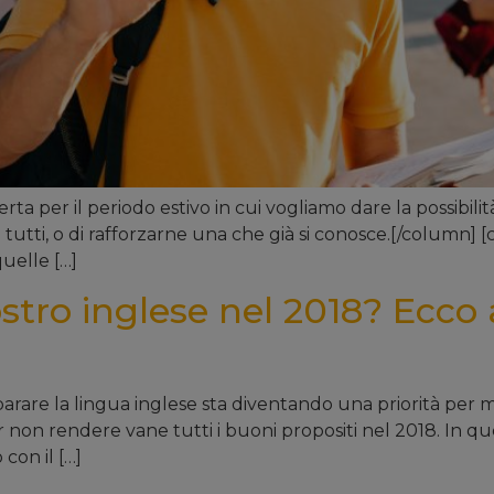
ferta per il periodo estivo in cui vogliamo dare la possibil
utti, o di rafforzarne una che già si conosce.[/column] [c
quelle […]
stro inglese nel 2018? Ecco a
are la lingua inglese sta diventando una priorità per mo
r non rendere vane tutti i buoni propositi nel 2018. In qu
 con il […]