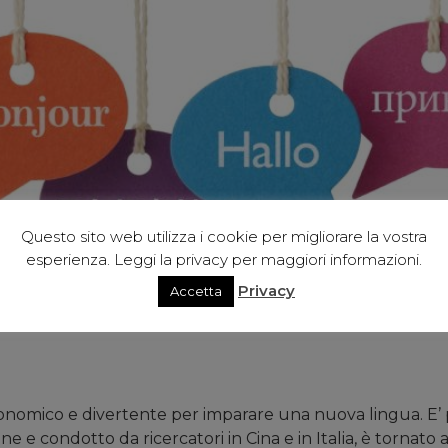
Questo sito web utilizza i cookie per migliorare la vostra
esperienza. Leggi la privacy per maggiori informazioni.
Privacy
Accetta
onomico e divertente per imparare una nuova lingua. E’ p
 e condotto da ricercatori in Cina e in Italia, è tornato