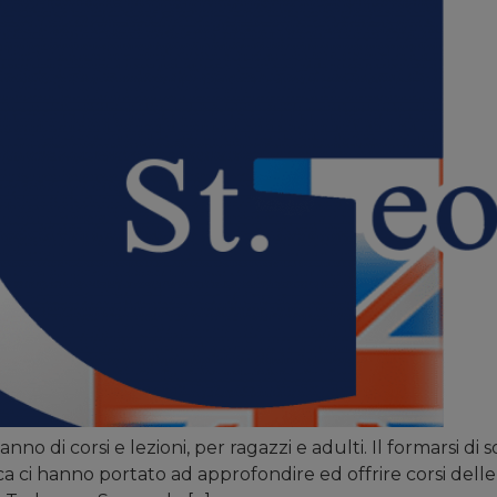
no di corsi e lezioni, per ragazzi e adulti. Il formarsi di s
a ci hanno portato ad approfondire ed offrire corsi delle