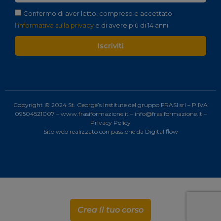
Confermo di aver letto, compreso e accettato
l'informativa sulla privacy
e di avere più di 14 anni.
Iscriviti
Copyright © 2024 St. George’s Institute del gruppo FRASI srl – P.IVA
09504521007 –
www.frasiformazione.it
–
info@frasiformazione.it
–
Privacy Policy
Sito web realizzato con passione da
Digital flow
Crea il tuo corso