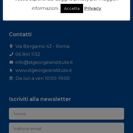
informazioni.
Privacy
Accetta
Contatti
Via Bergamo 43 - Roma
06 841 1132
info@stgeorgesinstitute.it
www.stgeorgesinstitute.it
Da lun a ven 10:00-19:00
Iscriviti alla newsletter