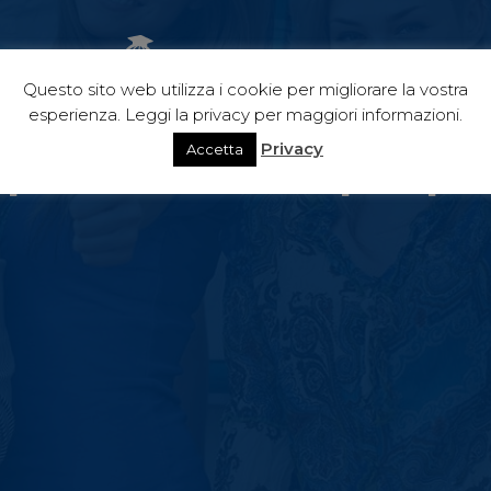
Questo sito web utilizza i cookie per migliorare la vostra
razie per averci scritt
esperienza. Leggi la privacy per maggiori informazioni.
Privacy
Accetta
isponderemo al più pr