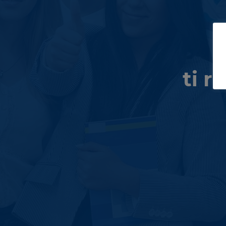
G
ti r