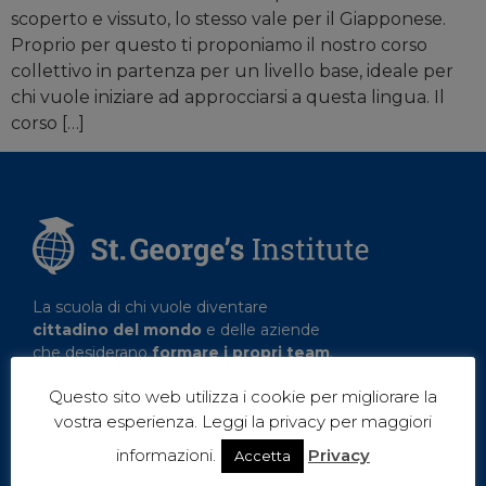
scoperto e vissuto, lo stesso vale per il Giapponese.
Proprio per questo ti proponiamo il nostro corso
collettivo in partenza per un livello base, ideale per
chi vuole iniziare ad approcciarsi a questa lingua. Il
corso […]
La scuola di chi vuole diventare
cittadino del mondo
e delle aziende
che desiderano
formare i propri team
.
Questo sito web utilizza i cookie per migliorare la
vostra esperienza. Leggi la privacy per maggiori
informazioni.
Privacy
Accetta