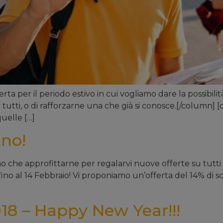
ferta per il periodo estivo in cui vogliamo dare la possibil
utti, o di rafforzarne una che già si conosce.[/column] [c
quelle […]
ino!
 che approfittarne per regalarvi nuove offerte su tutti i n
ino al 14 Febbraio! Vi proponiamo un’offerta del 14% di sco
18 – Happy New Year!!!