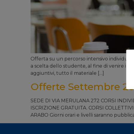
Offerta su un percorso intensivo individuale d
a scelta dello studente, al fine di venire inc
aggiuntivi, tutto il materiale […]
Offerte Settembre 20
SEDE DI VIA MERULANA 272 CORSI INDIVIDUA
ISCRIZIONE GRATUITA. CORSI COLLETTIVI Pre
ARABO Giorni orari e livelli saranno pubbli