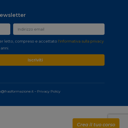
 newsletter
er letto, compreso e accettato
l'informativa sulla privacy
 anni.
Iscriviti
o@frasiformazione.it
–
Privacy Policy
Crea il tuo corso