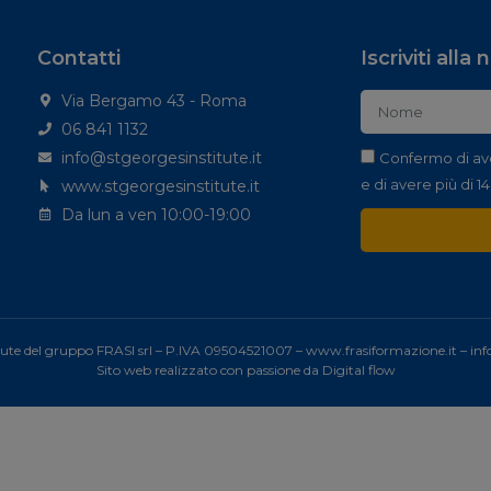
Contatti
Iscriviti alla
Via Bergamo 43 - Roma
06 841 1132
info@stgeorgesinstitute.it
Confermo di av
e di avere più di 14
www.stgeorgesinstitute.it
Da lun a ven 10:00-19:00
tute del gruppo FRASI srl – P.IVA 09504521007 –
www.frasiformazione.it
–
inf
Sito web realizzato con passione da
Digital flow