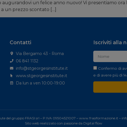
amo augurandovi un felice anno nuovo! Vi presentiamo ora l
o a un prezzo scontato […]
Contatti
Iscriviti alla
Via Bergamo 43 - Roma
06 841 1132
info@stgeorgesinstitute.it
Confermo di av
e di avere più di 14
www.stgeorgesinstitute.it
Da lun a ven 10:00-19:00
tute del gruppo FRASI srl – P.IVA 09504521007 –
www.frasiformazione.it
–
inf
Sito web realizzato con passione da
Digital flow