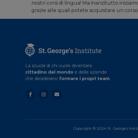
nostri corsi di lingua! Ma inanzitutto inizi
grazie alle quali potete acquistare un cors
La scuola di chi vuole diventare
cittadino del mondo
e delle aziende
che desiderano
formare i propri team
.
Copyright © 2024 St. George’s Insti