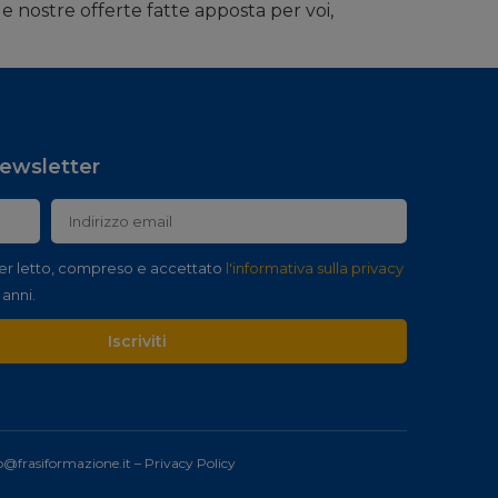
e nostre offerte fatte apposta per voi,
 newsletter
er letto, compreso e accettato
l'informativa sulla privacy
 anni.
Iscriviti
o@frasiformazione.it
–
Privacy Policy