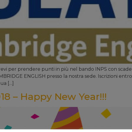
brevi per prendere punti in più nel bando INPS con scaden
IDGE ENGLISH presso la nostra sede. Iscrizioni entro il 1
ua […]
18 – Happy New Year!!!