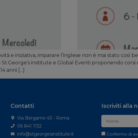
tà e iniziativa, imparare l’inglese non è mai stato così bel
l – St.George’s institute e Global Eventi proponendo corsi d
14 anni […]
Contatti
Iscriviti alla
Via Bergamo 43 - Roma
06 841 1132
info@stgeorgesinstitute.it
Confermo di av