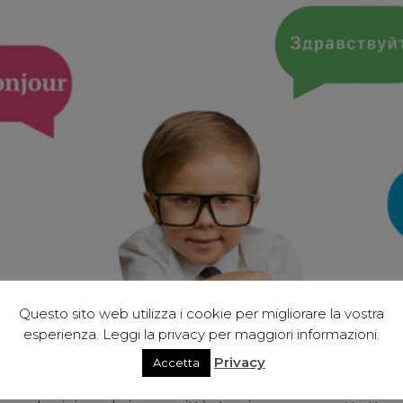
Questo sito web utilizza i cookie per migliorare la vostra
esperienza. Leggi la privacy per maggiori informazioni.
Privacy
Accetta
 trovarsi a proprio agio durante le vacanze all’estero con