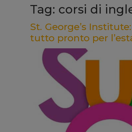
Tag: corsi di in
St. George’s Institu
tutto pronto per l’est