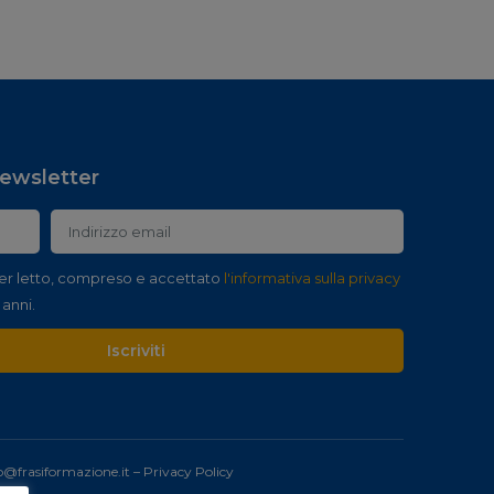
 newsletter
er letto, compreso e accettato
l'informativa sulla privacy
 anni.
Iscriviti
o@frasiformazione.it
–
Privacy Policy