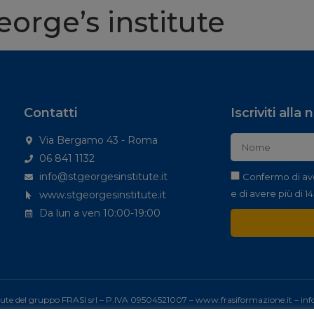
orge’s institute
Contatti
Iscriviti alla
Via Bergamo 43 - Roma
06 841 1132
info@stgeorgesinstitute.it
Confermo di av
e di avere più di 14
www.stgeorgesinstitute.it
Da lun a ven 10:00-19:00
tute del gruppo FRASI srl – P.IVA 09504521007 –
www.frasiformazione.it
–
inf
Sito web realizzato con passione da
Digital flow