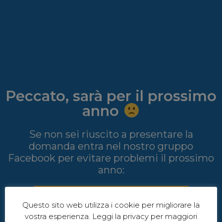
Peccato, sarà per il prossimo
anno
Se non sei riuscito a presentare la
domanda entra nel nostro gruppo
Facebook per evitare problemi il prossimo
anno:
Accedi al gruppo Facebook
Questo sito web utilizza i cookie per migliorare la
vostra esperienza. Leggi la privacy per maggiori