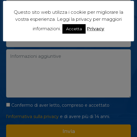
Questo sito web utilizza i cookie per migliorare la
vostra esperienza. Leggi la privacy per maggiori
informazioni.
Privacy
Accetta
Confermo di aver letto, compreso e accettato
l'informativa sulla privacy
e di avere più di 14 anni.
Invia