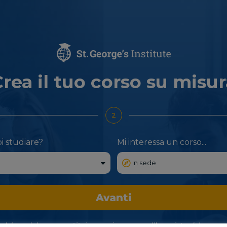
rea il tuo corso su misu
2
i studiare?
Mi interessa un corso...
Avanti
del modulo non costituisce un impegno all’acquisto del corso,