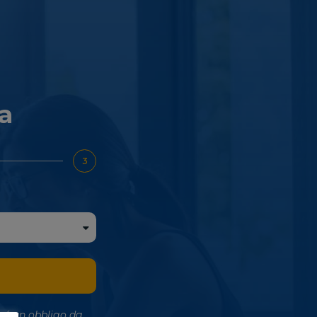
ra
3
 né un obbligo da