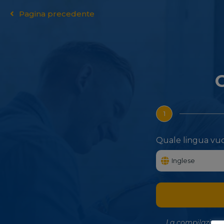
Pagina precedente
C
1
Quale lingua vuo
La compilazione 