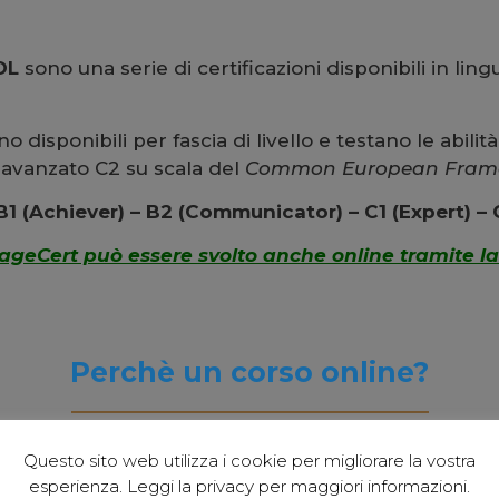
SOL
sono una serie di certificazioni disponibili in li
 disponibili per fascia di livello e testano le abilità
o avanzato C2 su scala del
Common European Framew
 B1 (Achiever) – B2 (Communicator) – C1 (Expert) –
ageCert può essere svolto anche online tramite la
Perchè un corso online?
Questo sito web utilizza i cookie per migliorare la vostra
con successo all’insegnamento delle lingue straniere
esperienza. Leggi la privacy per maggiori informazioni.
ostri corsi online è semplicemente
sfruttare un’aul