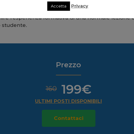
i giorno
.
Privacy
Accetta
rnire l’esperienza formativa di una normale lezione di
 studente.
Prezzo
199€
160
ULTIMI POSTI DISPONIBILI
Contattaci