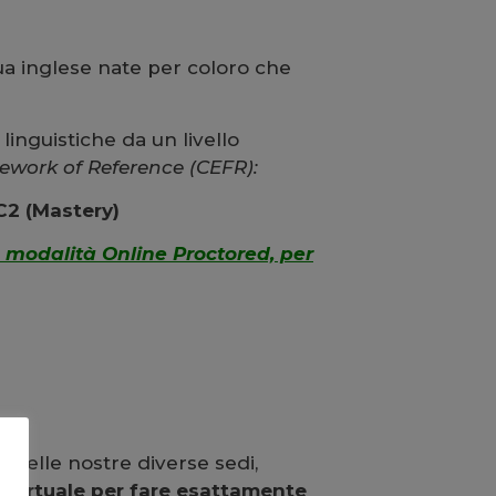
ngua inglese nate per coloro che
 linguistiche da un livello
ork of Reference (CEFR):
 C2 (Mastery)
 modalità Online Proctored, per
 nelle nostre diverse sedi,
a virtuale per fare esattamente