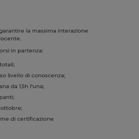
 garantire la massima interazione
 docente.
corsi in partenza:
otali;
so livello di conoscenza;
ana da 1,5h l'una;
panti;
 ottobre;
ame di certificazione