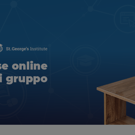
se online
i gruppo