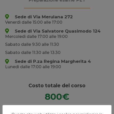
Sede di Via Merulana 272
Venerdì dalle 15:00 alle 17:00
Sede di Via Salvatore Quasimodo 124
Mercoledì dalle 17:00 alle 19:00
Sabato dalle 9:30 alle 11:30
Sabato dalle 11:30 alle 13:30
Sede di P.za Regina Margherita 4
Lunedì dalle 17:00 alle 19:00
Costo totale del corso
800€
In 3 rate senza interessi