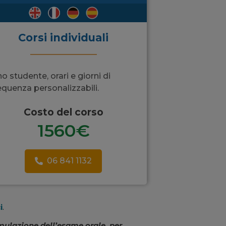
Corsi individuali
o studente, orari e giorni di
equenza personalizzabili.
Costo del corso
1560€
06 841 1132
i
.
imulazione dell’esame orale, per