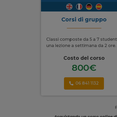
Corsi di gruppo
Classi composte da 5 a 7 studenti
una lezione a settimana da 2 ore.
Costo del corso
800€
06 841 1132
P
Acquistando un corso
online
d