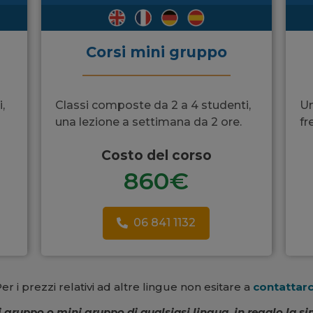
Corsi mini gruppo
,
Classi composte da 2 a 4 studenti,
Un
una lezione a settimana da 2 ore.
fr
Costo del corso
860€
06 841 1132
er i prezzi relativi ad altre lingue non esitare a
contattarc
i gruppo o mini gruppo di qualsiasi lingua, in regalo la s