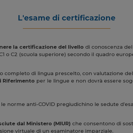
L'esame di certificazione
nere la certificazione del livello
di conoscenza dell
1 o C2 (scuola superiore) secondo il quadro europeo
ello completo di lingua prescelto, con valutazione de
 Riferimento
per le lingue e non dovrà essere so
e le norme anti-COVID pregiudichino le sedute d’
sciute dal Ministero (MIUR)
che consentono di sost
isione virtuale di un esaminatore imparziale.