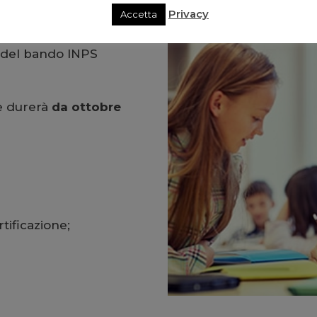
Privacy
Accetta
e del bando INPS
 e durerà
da ottobre
tificazione;