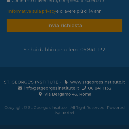
Confermo di aver letto, compreso e accettato
l'informativa sulla privacy
e di avere più di 14 anni.
Invia richiesta
Se hai dubbi o problemi: 06 841 1132
ST. GEORGE'S INSTITUTE -
www.stgeorgesinstitute.it
info@stgeorgesinstitute.it
06 841 1132
Via Bergamo 43, Roma
Copyright © St. George’s Institute – All Right Reserved | Powered
by Frasi srl