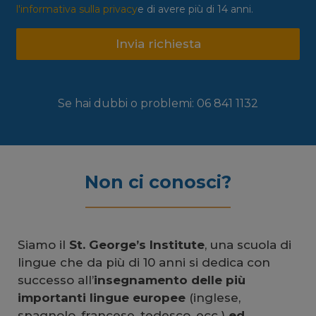
l'informativa sulla privacy
e di avere più di 14 anni.
Invia richiesta
Se hai dubbi o problemi: 06 841 1132
Non ci conosci?
Siamo il
St. George’s Institute
, una scuola di
lingue che da più di 10 anni si dedica con
successo all’
insegnamento delle più
importanti lingue europee
(inglese,
spagnolo, francese, tedesco, ecc.)
ed