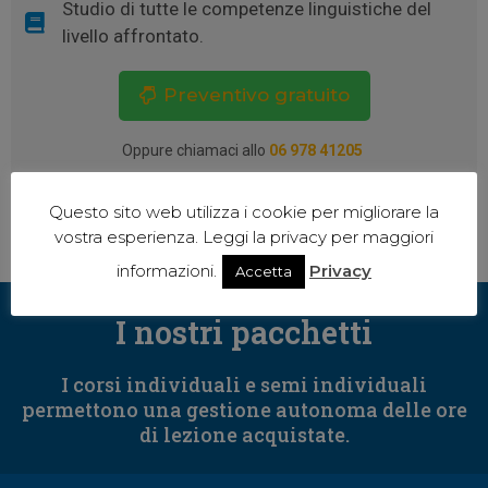
Studio di tutte le competenze linguistiche del
livello affrontato.
Preventivo gratuito
Oppure chiamaci allo
06 978 41205
Questo sito web utilizza i cookie per migliorare la
vostra esperienza. Leggi la privacy per maggiori
informazioni.
Privacy
Accetta
I nostri pacchetti
I corsi individuali e semi individuali
permettono una gestione autonoma delle ore
di lezione acquistate.